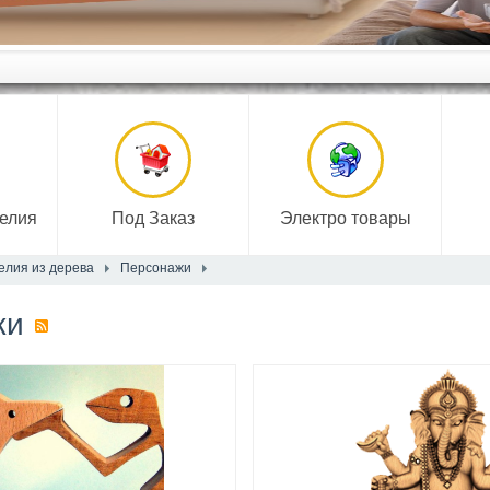
елия
Под Заказ
Электро товары
елия из дерева
Персонажи
Подробнее
Подро
жи