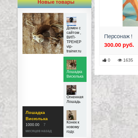
Новые товары
Домен с
сайтом ,
Персонаж !
ВИП-
ТРЕНЕР
300.00 руб.
vip-
trainer.ru
0
1635
Лошадка
Висюлька
Огненная
Лошадь
Лошадка
Висюлька
Конек к
1000.00
7
новому
месяцев назад
году.