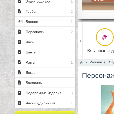
Знаки Зодиака
1
Гербы
2
Банное
1
Персонажи
2
Часы
ифровые товары
Изделия из дерева
Вязанные изд
Цветы
Рамы
1
Магазин
Изд
Декор
Персона
Балясины
Подарочные изделия
3
Часы-будильники...
1