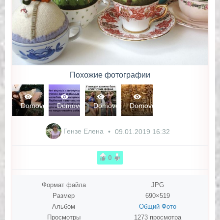
Похожие фотографии
1264
1222
1271
1115
Domovoi
Domovoi
Domovoi
Domovoi
0
0
0
0
0
0
0
0
Гензе Елена
09.01.2019
16:32
0
Формат файла
JPG
Размер
690×519
Альбом
Общий-Фото
Просмотры
1273 просмотра