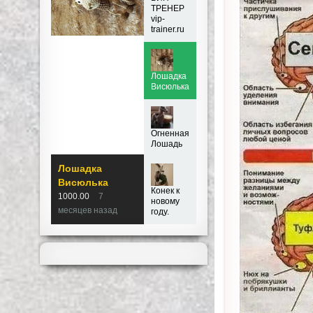
ТРЕНЕР
vip-
trainer.ru
Лошадка
Висюлька
Огненная
Лошадь
Лошадка
Висюлька
Конек к
1000.00
7
новому
месяцев назад
году.