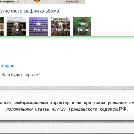
угие фотографии альбома
1208
Гензе
1210
1222
1270
1297
1230
voi
Domovoi
Domovoi
Domovoi
Domovoi
Domovoi
Елен
0
0
0
0
0
0
0
0
0
0
0
0
ентарий
 Ваш будет первым!
носит информационный характер и ни при каких условиях не
декса РФ.
положениями Статьи 437(2) Гражданск
ого ко