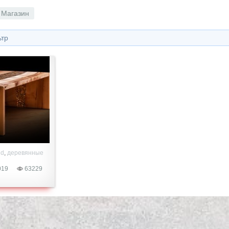
Магазин
ьтр
ерева и
 d
,
деревянные
з
,
столики
,
019
63229