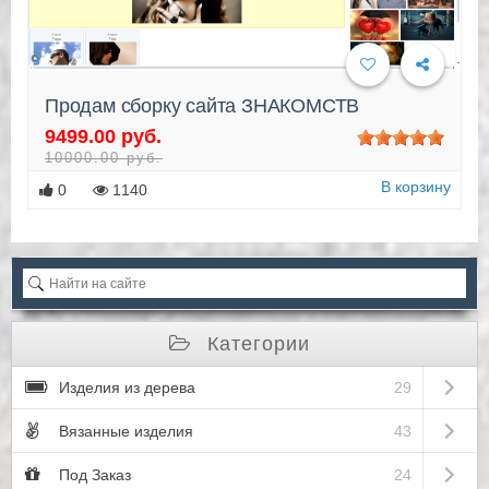
Продам сборку сайта ЗНАКОМСТВ
9499.00 руб.
10000.00 руб.
В корзину
0
1140
Категории
Open sub
Изделия из дерева
29
Open sub
Вязанные изделия
43
Open sub
Под Заказ
24