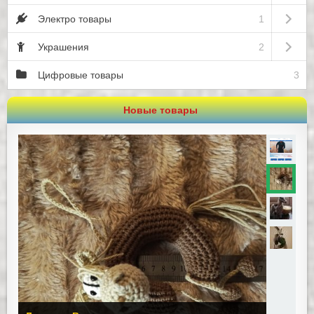
Open sub
Электро товары
1
Open sub
Украшения
2
Цифровые товары
3
Новые товары