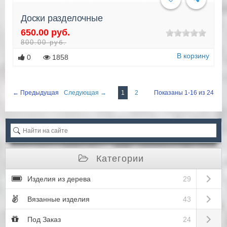
Доски разделочные
650.00 руб.
800.00 руб.
В корзину
0
1858
← Предыдущая
Следующая →
1
2
Показаны 1-16 из 24
Категории
Open sub
Изделия из дерева
29
Open sub
Вязанные изделия
43
Open sub
Под Заказ
24