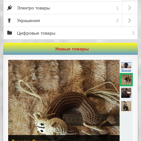
Open sub
Электро товары
1
Open sub
Украшения
2
Цифровые товары
3
Новые товары