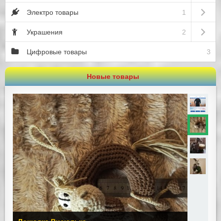
Open sub
Электро товары
1
Open sub
Украшения
2
Цифровые товары
3
Новые товары