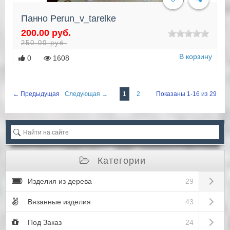
Панно Perun_v_tarelke
200.00 руб.
250.00 руб.
В корзину
0
1608
← Предыдущая
Следующая →
1
2
Показаны 1-16 из 29
Категории
Open sub
Изделия из дерева
29
Open sub
Вязанные изделия
43
Open sub
Под Заказ
24